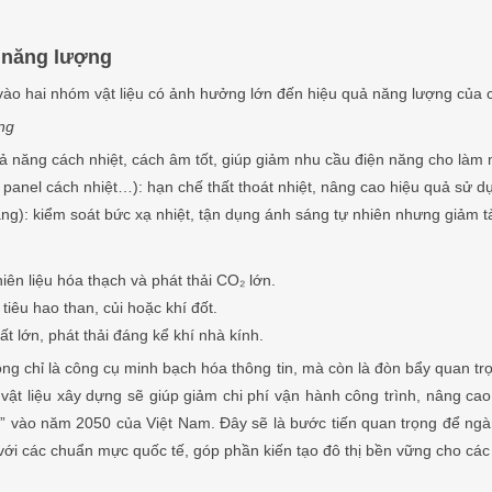
n năng lượng
 vào hai nhóm vật liệu có ảnh hưởng lớn đến hiệu quả năng lượng của c
ụng
 năng cách nhiệt, cách âm tốt, giúp giảm nhu cầu điện năng cho làm 
 panel cách nhiệt…): hạn chế thất thoát nhiệt, nâng cao hiệu quả sử 
ng): kiểm soát bức xạ nhiệt, tận dụng ánh sáng tự nhiên nhưng giảm t
hiên liệu hóa thạch và phát thải CO₂ lớn.
tiêu hao than, củi hoặc khí đốt.
t lớn, phát thải đáng kể khí nhà kính.
ng chỉ là công cụ minh bạch hóa thông tin, mà còn là đòn bẩy quan tr
ật liệu xây dựng sẽ giúp giảm chi phí vận hành công trình, nâng ca
0” vào năm 2050 của Việt Nam. Đây sẽ là bước tiến quan trọng để ng
ới các chuẩn mực quốc tế, góp phần kiến tạo đô thị bền vững cho các 