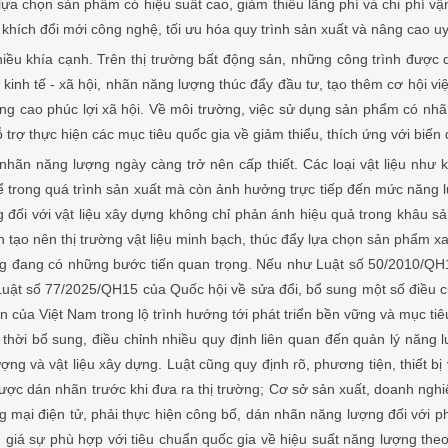
ựa chọn sản phẩm có hiệu suất cao, giảm thiểu lãng phí và chi phí vậ
khích đổi mới công nghệ, tối ưu hóa quy trình sản xuất và nâng cao uy
ều khía cạnh. Trên thị trường bất động sản, những công trình được 
inh tế - xã hội, nhãn năng lượng thúc đẩy đầu tư, tạo thêm cơ hội việ
ng cao phúc lợi xã hội. Về môi trường, việc sử dụng sản phẩm có nhã
 trợ thực hiện các mục tiêu quốc gia về giảm thiểu, thích ứng với biến 
nhãn năng lượng ngày càng trở nên cấp thiết. Các loại vật liệu như k
 trong quá trình sản xuất mà còn ảnh hưởng trực tiếp đến mức năng lư
 đối với vật liệu xây dựng không chỉ phản ánh hiệu quả trong khâu sả
ần tạo nên thị trường vật liệu minh bạch, thúc đẩy lựa chọn sản phẩm
ng đang có những bước tiến quan trọng. Nếu như Luật số 50/2010/QH1
uật số 77/2025/QH15 của Quốc hội về sửa đổi, bổ sung một số điều củ
 của Việt Nam trong lộ trình hướng tới phát triển bền vững và mục tiê
ng thời bổ sung, điều chỉnh nhiều quy định liên quan đến quản lý năn
ợng và vật liệu xây dựng. Luật cũng quy định rõ, phương tiện, thiết bị
ược dán nhãn trước khi đưa ra thị trường; Cơ sở sản xuất, doanh nghi
g mại điện tử, phải thực hiện công bố, dán nhãn năng lượng đối với ph
nh giá sự phù hợp với tiêu chuẩn quốc gia về hiệu suất năng lượng the