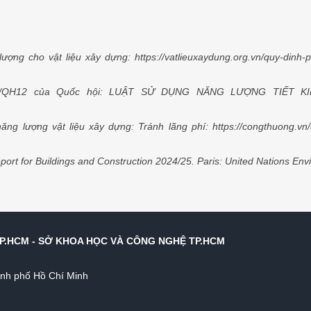
lượng cho vật liệu xây dựng: https://vatlieuxaydung.org.vn/quy-dinh-
10/QH12 của Quốc hội: LUẬT SỬ DỤNG NĂNG LƯỢNG TIẾT KIỆM V
g lượng vật liệu xây dựng: Tránh lãng phí: https://congthuong.vn/d
eport for Buildings and Construction 2024/25. Paris: United Nations 
P.HCM - SỞ KHOA HỌC VÀ CÔNG NGHỆ TP.HCM
ành phố Hồ Chí Minh