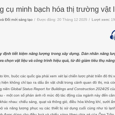
 cụ minh bạch hóa thị trường vật l
và Đổi mới sáng tạo
Được đăng: 20 Tháng 12 2025
Lượt xem:
19
quy định tiết kiệm năng lượng trong xây dựng. Dán nhãn năng l
a chọn vật liệu và công trình hiệu quả, từ đó giảm tiêu thụ năng
to lớn, buộc các quốc gia phải xem xét lại chiến lược phát triển đô t
 hiện không chỉ tạo ra dấu ấn vật chất trong cảnh quan đô thị, mà cò
ng niên
Global Status Report for Buildings and Construction 2024/25
của
cầu - một con số phản ánh rõ mức độ tác động của ngành này đến cân
khác nhau: chiếu sáng, quạt và thông gió, điều hòa không khí, sưởi 
ộ và năng lượng phục vụ các thiết bị sử dụng cuối cùng như tủ lạnh, 
ình được dùng cho điều hoà và chiếu sáng (theo chia sẻ của Ông Trầ