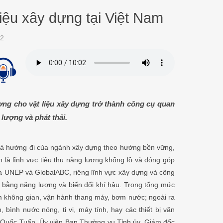
iệu xây dựng tại Việt Nam
2
ượng cho vật liệu xây dựng trở thành công cụ quan
 lượng và phát thải.
hị và hướng đi của ngành xây dựng theo hướng bền vững,
n là lĩnh vực tiêu thụ năng lượng khổng lồ và đóng góp
 UNEP và GlobalABC, riêng lĩnh vực xây dựng và công
 bằng năng lượng và biến đổi khí hậu. Trong tổng mức
ấm không gian, vận hành thang máy, bơm nước; ngoài ra
bình nước nóng, ti vi, máy tính, hay các thiết bị văn
n Quốc Tuấn, Ủy viên Ban Thường vụ Tỉnh ủy, Giám đốc