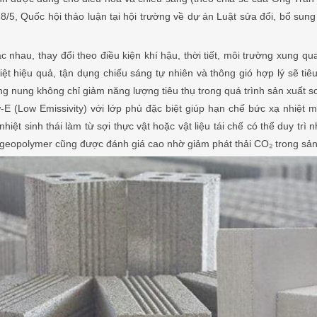
8/5, Quốc hội thảo luận tại hội trường về dự án Luật sửa đổi, bổ sun
hau, thay đổi theo điều kiện khí hậu, thời tiết, môi trường xung quan
iệt hiệu quả, tận dụng chiếu sáng tự nhiên và thông gió hợp lý sẽ tiê
ông nung không chỉ giảm năng lượng tiêu thụ trong quá trình sản xuất 
w-E (Low Emissivity) với lớp phủ đặc biệt giúp hạn chế bức xạ nhiệt
hiệt sinh thái làm từ sợi thực vật hoặc vật liệu tái chế có thể duy trì
ng geopolymer cũng được đánh giá cao nhờ giảm phát thải CO₂ trong s