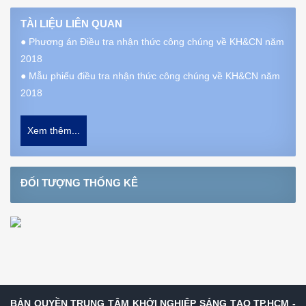
TÀI LIỆU LIÊN QUAN
●
Phương án Điều tra nhận thức công chúng về KH&CN năm
2018
●
Mẫu phiếu điều tra nhận thức công chúng về KH&CN năm
2018
Xem thêm...
ĐỐI TƯỢNG THỐNG KÊ
BẢN QUYỀN TRUNG TÂM KHỞI NGHIỆP SÁNG TẠO TP.HCM -