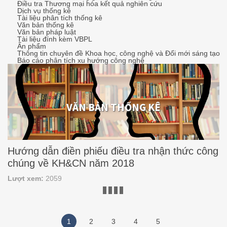
Điều tra Thương mại hóa kết quả nghiên cứu
Dịch vụ thống kê
Tài liệu phân tích thống kê
Văn bản thống kê
Văn bản pháp luật
Tài liệu đính kèm VBPL
Ấn phẩm
Thông tin chuyên đề Khoa học, công nghệ và Đổi mới sáng tạo
Báo cáo phân tích xu hướng công nghệ
VĂN BẢN THỐNG KÊ
Hướng dẫn điền phiếu điều tra nhận thức công
chúng về KH&CN năm 2018
Lượt xem:
2059
HD-NTCC2018-1
HD-NTCC2018-2
HD-NTCC2018-3
HD-NTCC2018-4
HD-NTCC2018-5
1
2
3
4
5