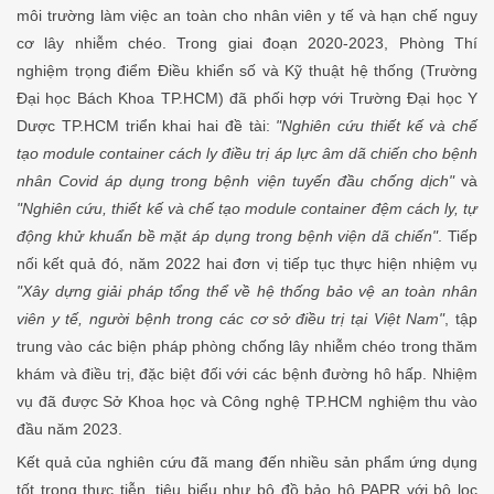
môi trường làm việc an toàn cho nhân viên y tế và hạn chế nguy
cơ lây nhiễm chéo. Trong giai đoạn 2020-2023, Phòng Thí
nghiệm trọng điểm Điều khiển số và Kỹ thuật hệ thống (Trường
Đại học Bách Khoa TP.HCM) đã phối hợp với Trường Đại học Y
Dược TP.HCM triển khai hai đề tài:
"Nghiên cứu thiết kế và chế
tạo module container cách ly điều trị áp lực âm dã chiến cho bệnh
nhân Covid áp dụng trong bệnh viện tuyến đầu chống dịch"
và
"Nghiên cứu, thiết kế và chế tạo module container đệm cách ly, tự
động khử khuẩn bề mặt áp dụng trong bệnh viện dã chiến"
. Tiếp
nối kết quả đó, năm 2022 hai đơn vị tiếp tục thực hiện nhiệm vụ
"Xây dựng giải pháp tổng thể về hệ thống bảo vệ an toàn nhân
viên y tế, người bệnh trong các cơ sở điều trị tại Việt Nam"
, tập
trung vào các biện pháp phòng chống lây nhiễm chéo trong thăm
khám và điều trị, đặc biệt đối với các bệnh đường hô hấp. Nhiệm
vụ đã được Sở Khoa học và Công nghệ TP.HCM nghiệm thu vào
đầu năm 2023.
Kết quả của nghiên cứu đã mang đến nhiều sản phẩm ứng dụng
tốt trong thực tiễn, tiêu biểu như bộ đồ bảo hộ PAPR với bộ lọc