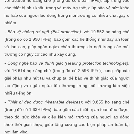
với 35.586 họ sáng chế (trong đó có 5.334 IPFs), tập trung vào
các thiết bị như khẩu trang và máy trợ thở, giúp bảo vệ sức khỏe
hô hấp của người lao động trong môi trường có nhiều chất gây ô
nhiễm.
-
Bảo vệ chống rơi ngã (Fall protection):
với 19.552 họ sáng chế
(trong đó có 1.990 IPFs), bao gồm các hệ thống như dây an toàn
và lan can, giúp ngăn ngừa chấn thương do ngã trong các môi
trường có nguy cơ cao như xây dựng.
-
Công nghệ bảo vệ thính giác (Hearing protection technologies):
với 16.614 họ sáng chế (trong đó có 2.596 IPFs), cung cấp các
giải pháp như nút tai và chụp tai để bảo vệ thính giác của người
lao động và ngăn ngừa tổn thương trong môi trường làm việc
nhiều tiếng ồn.
-
Thiết bị đeo được (Wearable devices):
với 9.855 họ sáng chế
(trong đó có 1.639 IPFs), bao gồm các thiết bị an toàn đeo được,
theo dõi sức khỏe và điều kiện môi trường của người lao động
theo thời gian thực, giúp tăng cường các biện pháp an toàn tại
nơi làm việc.