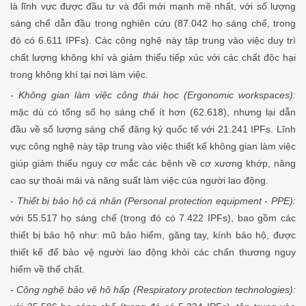
là lĩnh vực được đầu tư và đổi mới mạnh mẽ nhất, với số lượng
sáng chế dẫn đầu trong nghiên cứu (87.042 họ sáng chế, trong
đó có 6.611 IPFs). Các công nghệ này tập trung vào việc duy trì
chất lượng không khí và giảm thiểu tiếp xúc với các chất độc hại
trong không khí tại nơi làm việc.
-
Không gian làm việc công thái học (Ergonomic workspaces):
mặc dù có tổng số họ sáng chế ít hơn (62.618), nhưng lại dẫn
đầu về số lượng sáng chế đăng ký quốc tế với 21.241 IPFs. Lĩnh
vực công nghệ này tập trung vào việc thiết kế không gian làm việc
giúp giảm thiểu nguy cơ mắc các bệnh về cơ xương khớp, nâng
cao sự thoải mái và năng suất làm việc của người lao động.
-
Thiết bị bảo hộ cá nhân (Personal protection equipment - PPE):
với 55.517 họ sáng chế (trong đó có 7.422 IPFs), bao gồm các
thiết bị bảo hộ như: mũ bảo hiểm, găng tay, kính bảo hộ, được
thiết kế để bảo vệ người lao động khỏi các chấn thương nguy
hiểm về thể chất.
-
Công nghệ bảo vệ hô hấp (Respiratory protection technologies):