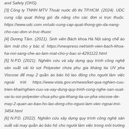
and Safety (OHS).
[3] Công ty TNHH MTV Thoát nước đô thị TP.HCM. (2024). UDC
cung cấp quạt thông gió đa năng cho các đơn vị trực thuộc.
https://www.udc.com.vn/udc-cung-cap-quat-thong-gio-da-nang-
cho-cac-don-vi-truc-thuoc
[4] Dương Tâm. (2021). Sinh viên Bách khoa Hà Nội sáng chế áo
làm mát cho y bác sĩ. https://vnexpress.net/sinh-vien-bach-khoa-
ha-noi-sang-che-ao-lam-mat-cho-y-bac-si-4291122.html
[5] N.P.D. (2021). Nghiên cứu và xây dựng quy trình công nghệ
sản xuất vải từ sợi Polyester chứa phụ gia kháng tia UV pha
Viscose để may 2 quần áo bảo hộ lao động cho người làm việc
ngoài trời: https://www.vista.gov.vn/news/ket-qua-nghien-cuu-
trien-khai/nghien-cuu-va-xay-dung-quy-trinh-cong-nghe-san-xuat-
vai-tu-soi-polyester-chua-phu-gia-khang-tia-uv-pha-viscose-de-
may-2-quan-ao-bao-ho-lao-dong-cho-nguoi-lam-viec-ngoai-troi-
3454.html
[6] N.P.D. (2022). Nghiên cứu xây dựng quy trình công nghệ sản
xuất vải may quần áo bảo hộ cho người làm việc trong môi trường