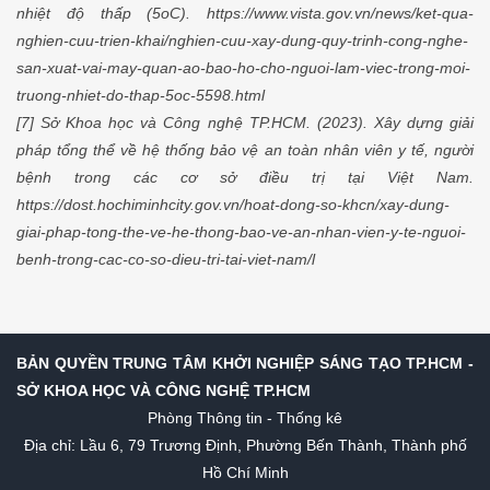
nhiệt độ thấp (5oC). https://www.vista.gov.vn/news/ket-qua-
nghien-cuu-trien-khai/nghien-cuu-xay-dung-quy-trinh-cong-nghe-
san-xuat-vai-may-quan-ao-bao-ho-cho-nguoi-lam-viec-trong-moi-
truong-nhiet-do-thap-5oc-5598.html
[7] Sở Khoa học và Công nghệ TP.HCM. (2023). Xây dựng giải
pháp tổng thể về hệ thống bảo vệ an toàn nhân viên y tế, người
bệnh trong các cơ sở điều trị tại Việt Nam.
https://dost.hochiminhcity.gov.vn/hoat-dong-so-khcn/xay-dung-
giai-phap-tong-the-ve-he-thong-bao-ve-an-nhan-vien-y-te-nguoi-
benh-trong-cac-co-so-dieu-tri-tai-viet-nam/l
BẢN QUYỀN TRUNG TÂM KHỞI NGHIỆP SÁNG TẠO TP.HCM -
SỞ KHOA HỌC VÀ CÔNG NGHỆ TP.HCM
Phòng Thông tin - Thống kê
Địa chỉ: Lầu 6, 79 Trương Định, Phường Bến Thành, Thành phố
Hồ Chí Minh