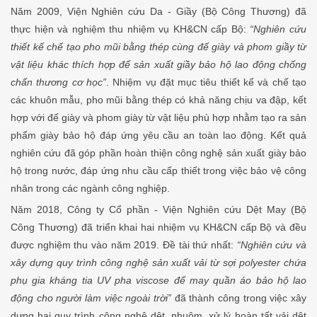
Năm 2009, Viện Nghiên cứu Da - Giầy (Bộ Công Thương) đã
thực hiện và nghiệm thu nhiệm vụ KH&CN cấp Bộ:
“Nghiên cứu
thiết kế chế tạo pho mũi bằng thép cùng đế giày và phom giầy từ
vật liệu khác thích hợp để sản xuất giầy bảo hộ lao động chống
chấn thương cơ học”
. Nhiệm vụ đặt mục tiêu thiết kế và chế tạo
các khuôn mẫu, pho mũi bằng thép có khả năng chịu va đập, kết
hợp với đế giày và phom giày từ vật liệu phù hợp nhằm tạo ra sản
phẩm giày bảo hộ đáp ứng yêu cầu an toàn lao động. Kết quả
nghiên cứu đã góp phần hoàn thiện công nghệ sản xuất giày bảo
hộ trong nước, đáp ứng nhu cầu cấp thiết trong việc bảo vệ công
nhân trong các ngành công nghiệp.
Năm 2018, Công ty Cổ phần - Viện Nghiên cứu Dệt May (Bộ
Công Thương) đã triển khai hai nhiệm vụ KH&CN cấp Bộ và đều
được nghiệm thu vào năm 2019. Đề tài thứ nhất:
“Nghiên cứu và
xây dựng quy trình công nghệ sản xuất vải từ sợi polyester chứa
phụ gia kháng tia UV pha viscose để may quần áo bảo hộ lao
động cho người làm việc ngoài trời”
đã thành công trong việc xây
dựng hai quy trình công nghệ dệt, nhuộm, xử lý hoàn tất vải dệt