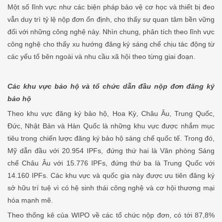
Một số lĩnh vực như các biện pháp bảo vệ cơ học và thiết bị đeo
vẫn duy trì tỷ lệ nộp đơn ổn định, cho thấy sự quan tâm bền vững
đối với những công nghệ này. Nhìn chung, phân tích theo lĩnh vực
công nghệ cho thấy xu hướng đăng ký sáng chế chịu tác động từ
các yếu tố bên ngoài và nhu cầu xã hội theo từng giai đoạn.
Các khu vực bảo hộ và tổ chức dẫn đầu nộp đơn đăng ký
bảo hộ
Theo khu vực đăng ký bảo hộ, Hoa Kỳ, Châu Âu, Trung Quốc,
Đức, Nhật Bản và Hàn Quốc là những khu vực được nhắm mục
tiêu trong chiến lược đăng ký bảo hộ sáng chế quốc tế. Trong đó,
Mỹ dẫn đầu với 20.954 IPFs, đứng thứ hai là Văn phòng Sáng
chế Châu Âu với 15.776 IPFs, đứng thứ ba là Trung Quốc với
14.160 IPFs. Các khu vực và quốc gia này được ưu tiên đăng ký
sở hữu trí tuệ vì có hệ sinh thái công nghệ và cơ hội thương mại
hóa mạnh mẽ.
Theo thống kê của WIPO về các tổ chức nộp đơn, có tới 87,8%