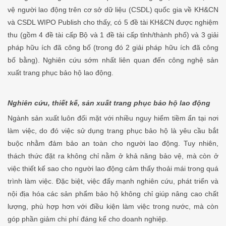
vệ người lao động trên cơ sở dữ liệu (CSDL) quốc gia về KH&CN
và CSDL WIPO Publish cho thấy, có 5 đề tài KH&CN được nghiệm
thu (gồm 4 đề tài cấp Bộ và 1 đề tài cấp tỉnh/thành phố) và 3 giải
pháp hữu ích đã công bố (trong đó 2 giải pháp hữu ích đã công
bố bằng). Nghiên cứu sớm nhất liên quan đến công nghệ sản
xuất trang phục bảo hộ lao động.
Nghiên cứu, thiết kế, sản xuất trang phục bảo hộ lao động
Ngành sản xuất luôn đối mặt với nhiều nguy hiểm tiềm ẩn tại nơi
làm việc, do đó việc sử dụng trang phục bảo hộ là yêu cầu bắt
buộc nhằm đảm bảo an toàn cho người lao động. Tuy nhiên,
thách thức đặt ra không chỉ nằm ở khả năng bảo vệ, mà còn ở
việc thiết kế sao cho người lao động cảm thấy thoải mái trong quá
trình làm việc. Đặc biệt, việc đẩy mạnh nghiên cứu, phát triển và
nội địa hóa các sản phẩm bảo hộ không chỉ giúp nâng cao chất
lượng, phù hợp hơn với điều kiện làm việc trong nước, mà còn
góp phần giảm chi phí đáng kể cho doanh nghiệp.