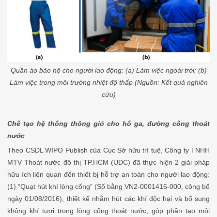
Quần áo bảo hộ cho người lao động: (a) Làm việc ngoài trời; (b)
Làm việc trong môi trường nhiệt độ thấp (Nguồn: Kết quả nghiên
cứu)
Chế tạo hệ thống thông gió cho hố ga, đường cống thoát
nước
Theo CSDL WIPO Publish của Cục Sở hữu trí tuệ, Công ty TNHH
MTV Thoát nước đô thị TP.HCM (UDC) đã thực hiện 2 giải pháp
hữu ích liên quan đến thiết bị hỗ trợ an toàn cho người lao động:
(1) “Quạt hút khí lòng cống” (Số bằng VN2-0001416-000, công bố
ngày 01/08/2016), thiết kế nhằm hút các khí độc hại và bổ sung
không khí tươi trong lòng cống thoát nước, góp phần tạo môi