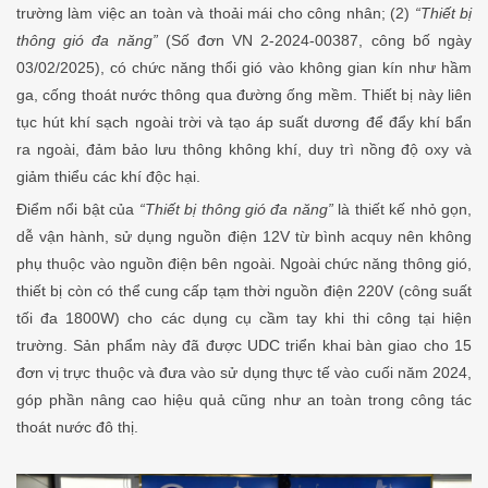
trường làm việc an toàn và thoải mái cho công nhân; (2)
“Thiết bị
thông gió đa năng”
(Số đơn VN 2-2024-00387, công bố ngày
03/02/2025), có chức năng thổi gió vào không gian kín như hầm
ga, cống thoát nước thông qua đường ống mềm. Thiết bị này liên
tục hút khí sạch ngoài trời và tạo áp suất dương để đẩy khí bẩn
ra ngoài, đảm bảo lưu thông không khí, duy trì nồng độ oxy và
giảm thiểu các khí độc hại.
Điểm nổi bật của
“Thiết bị thông gió đa năng”
là thiết kế nhỏ gọn,
dễ vận hành, sử dụng nguồn điện 12V từ bình acquy nên không
phụ thuộc vào nguồn điện bên ngoài. Ngoài chức năng thông gió,
thiết bị còn có thể cung cấp tạm thời nguồn điện 220V (công suất
tối đa 1800W) cho các dụng cụ cầm tay khi thi công tại hiện
trường. Sản phẩm này đã được UDC triển khai bàn giao cho 15
đơn vị trực thuộc và đưa vào sử dụng thực tế vào cuối năm 2024,
góp phần nâng cao hiệu quả cũng như an toàn trong công tác
thoát nước đô thị.