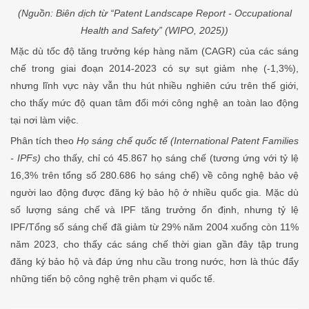
(Nguồn: Biên dịch từ “Patent Landscape Report - Occupational
Health and Safety” (WIPO, 2025))
Mặc dù tốc độ tăng trưởng kép hàng năm (CAGR) của các sáng
chế trong giai đoạn 2014-2023 có sự sụt giảm nhẹ (-1,3%),
nhưng lĩnh vực này vẫn thu hút nhiều nghiên cứu trên thế giới,
cho thấy mức độ quan tâm đổi mới công nghệ an toàn lao động
tại nơi làm việc.
Phân tích theo
Họ sáng chế quốc tế (International Patent Families
- IPFs)
cho thấy, chỉ có 45.867 họ sáng chế (tương ứng với tỷ lệ
16,3% trên tổng số 280.686 họ sáng chế) về công nghệ bảo vệ
người lao động được đăng ký bảo hộ ở nhiều quốc gia. Mặc dù
số lượng sáng chế và IPF tăng trưởng ổn định, nhưng tỷ lệ
IPF/Tổng số sáng chế đã giảm từ 29% năm 2004 xuống còn 11%
năm 2023, cho thấy các sáng chế thời gian gần đây tập trung
đăng ký bảo hộ và đáp ứng nhu cầu trong nước, hơn là thúc đẩy
những tiến bộ công nghệ trên phạm vi quốc tế.