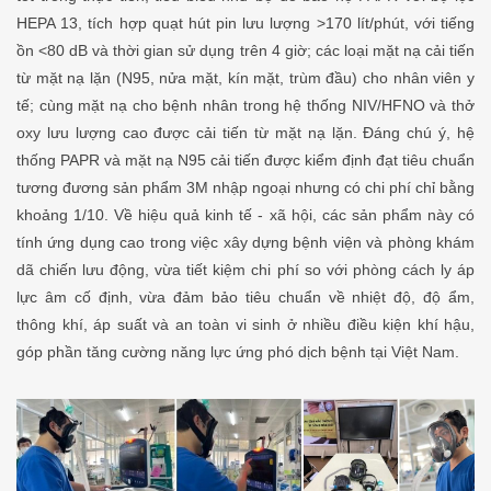
HEPA 13, tích hợp quạt hút pin lưu lượng >170 lít/phút, với tiếng
ồn <80 dB và thời gian sử dụng trên 4 giờ; các loại mặt nạ cải tiến
từ mặt nạ lặn (N95, nửa mặt, kín mặt, trùm đầu) cho nhân viên y
tế; cùng mặt nạ cho bệnh nhân trong hệ thống NIV/HFNO và thở
oxy lưu lượng cao được cải tiến từ mặt nạ lặn. Đáng chú ý, hệ
thống PAPR và mặt nạ N95 cải tiến được kiểm định đạt tiêu chuẩn
tương đương sản phẩm 3M nhập ngoại nhưng có chi phí chỉ bằng
khoảng 1/10. Về hiệu quả kinh tế - xã hội, các sản phẩm này có
tính ứng dụng cao trong việc xây dựng bệnh viện và phòng khám
dã chiến lưu động, vừa tiết kiệm chi phí so với phòng cách ly áp
lực âm cố định, vừa đảm bảo tiêu chuẩn về nhiệt độ, độ ẩm,
thông khí, áp suất và an toàn vi sinh ở nhiều điều kiện khí hậu,
góp phần tăng cường năng lực ứng phó dịch bệnh tại Việt Nam.