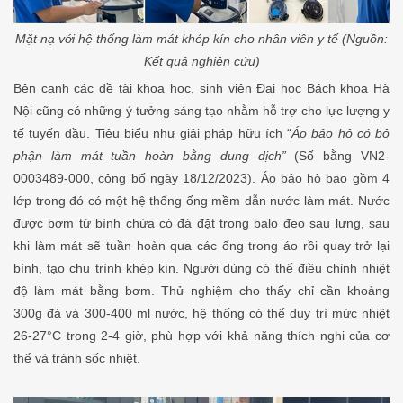
Mặt nạ với hệ thống làm mát khép kín cho nhân viên y tế (Nguồn:
Kết quả nghiên cứu)
Bên cạnh các đề tài khoa học, sinh viên Đại học Bách khoa Hà
Nội cũng có những ý tưởng sáng tạo nhằm hỗ trợ cho lực lượng y
tế tuyến đầu. Tiêu biểu như giải pháp hữu ích “
Áo bảo hộ có bộ
phận làm mát tuần hoàn bằng dung dịch”
(Số bằng VN2-
0003489-000, công bố ngày 18/12/2023). Áo bảo hộ bao gồm 4
lớp trong đó có một hệ thống ống mềm dẫn nước làm mát. Nước
được bơm từ bình chứa có đá đặt trong balo đeo sau lưng, sau
khi làm mát sẽ tuần hoàn qua các ống trong áo rồi quay trở lại
bình, tạo chu trình khép kín. Người dùng có thể điều chỉnh nhiệt
độ làm mát bằng bơm. Thử nghiệm cho thấy chỉ cần khoảng
300g đá và 300-400 ml nước, hệ thống có thể duy trì mức nhiệt
26-27°C trong 2-4 giờ, phù hợp với khả năng thích nghi của cơ
thể và tránh sốc nhiệt.