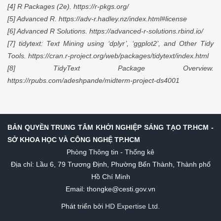
[4] R Packages (2e). https://r-pkgs.org/
[5] Advanced R. https://adv-r.hadley.nz/index.html#license
[6] Advanced R Solutions. https://advanced-r-solutions.rbind.io/
[7] tidytext: Text Mining using ‘dplyr’, ‘ggplot2’, and Other Tidy
Tools. https://cran.r-project.org/web/packages/tidytext/index.html
[8] TidyText Package Overview.
https://rpubs.com/adeshpande/midterm-project-ds4001
BẢN QUYỀN TRUNG TÂM KHỞI NGHIỆP SÁNG TẠO TP.HCM -
SỞ KHOA HỌC VÀ CÔNG NGHỆ TP.HCM
Phòng Thông tin - Thống kê
Địa chỉ: Lầu 6, 79 Trương Định, Phường Bến Thành, Thành phố
Hồ Chí Minh
Email: thongke@cesti.gov.vn
Phát triển bởi
HD Expertise Ltd.