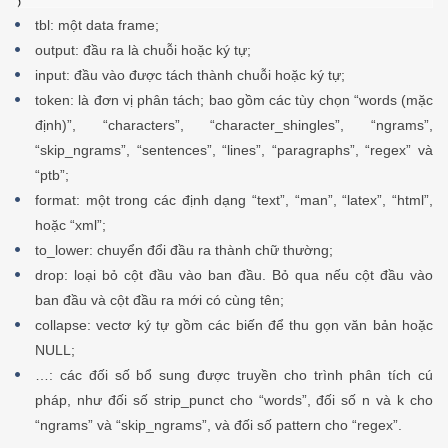
tbl: một data frame;
output: đầu ra là chuỗi hoặc ký tự;
input: đầu vào được tách thành chuỗi hoặc ký tự;
token: là đơn vị phân tách; bao gồm các tùy chọn “words (mặc
định)”, “characters”, “character_shingles”, “ngrams”,
“skip_ngrams”, “sentences”, “lines”, “paragraphs”, “regex” và
“ptb”;
format: một trong các định dạng “text”, “man”, “latex”, “html”,
hoặc “xml”;
to_lower: chuyển đổi đầu ra thành chữ thường;
drop: loại bỏ cột đầu vào ban đầu. Bỏ qua nếu cột đầu vào
ban đầu và cột đầu ra mới có cùng tên;
collapse: vectơ ký tự gồm các biến để thu gọn văn bản hoặc
NULL;
…: các đối số bổ sung được truyền cho trình phân tích cú
pháp, như đối số strip_punct cho “words”, đối số n và k cho
“ngrams” và “skip_ngrams”, và đối số pattern cho “regex”.