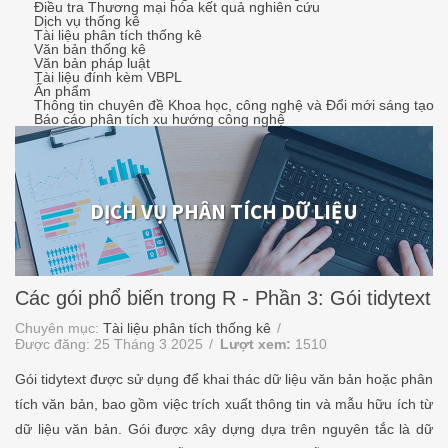
Điều tra Thương mại hóa kết quả nghiên cứu
Dịch vụ thống kê
Tài liệu phân tích thống kê
Văn bản thống kê
Văn bản pháp luật
Tài liệu đính kèm VBPL
Ấn phẩm
Thông tin chuyên đề Khoa học, công nghệ và Đổi mới sáng tạo
Báo cáo phân tích xu hướng công nghệ
DỊCH VỤ PHÂN TÍCH DỮ LIỆU
Các gói phổ biến trong R - Phần 3: Gói tidytext
Chuyên mục:
Tài liệu phân tích thống kê
Được đăng: 25 Tháng 3 2025
Lượt xem:
1510
Gói tidytext được sử dụng để khai thác dữ liệu văn bản hoặc phân
tích văn bản, bao gồm việc trích xuất thông tin và mẫu hữu ích từ
dữ liệu văn bản. Gói được xây dựng dựa trên nguyên tắc là dữ