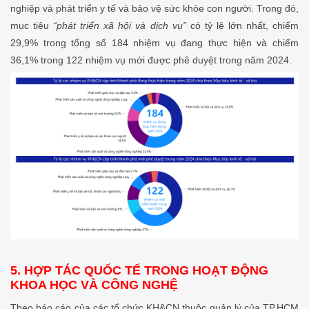
nghiệp và phát triển y tế và bảo vệ sức khỏe con người. Trong đó,
mục tiêu
“phát triển xã hội và dịch vụ”
có tỷ lệ lớn nhất, chiếm
29,9% trong tổng số 184 nhiệm vụ đang thực hiện và chiếm
36,1% trong 122 nhiệm vụ mới được phê duyệt trong năm 2024.
5. HỢP TÁC QUỐC TẾ TRONG HOẠT ĐỘNG
KHOA HỌC VÀ CÔNG NGHỆ
Theo báo cáo của các tổ chức KH&CN thuộc quản lý của TP.HCM