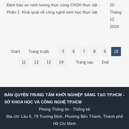
Đảm bảo an ninh lương thực cùng CNSH thực vật -
20
Phần 1: Khái quát về công nghệ sinh học thực vật
Tháng
12
2024
Start
Trang trước
5
6
7
8
9
10
11
12
13
14
Trang sau
End
BẢN QUYỀN TRUNG TÂM KHỞI NGHIỆP SÁNG TẠO TP.HCM -
SỞ KHOA HỌC VÀ CÔNG NGHỆ TP.HCM
Phòng Thông tin - Thống kê
Địa chỉ: Lầu 6, 79 Trương Định, Phường Bến Thành, Thành phố
Hồ Chí Minh